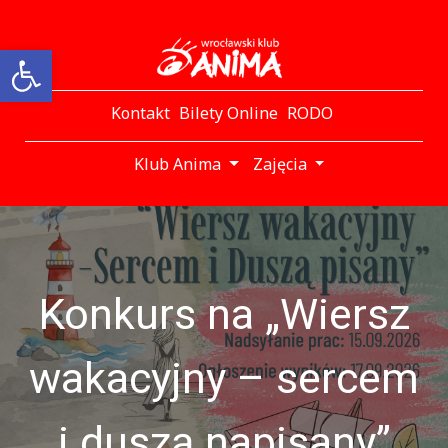
Otwórz pasek narzędzi
Kontakt
Bilety Online
RODO
Klub Anima
Zajęcia
Konkurs na „Wiersz
wakacyjny – sercem
i duszą napisany”