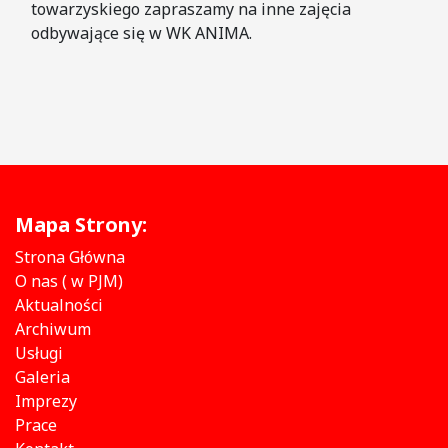
towarzyskiego zapraszamy na inne zajęcia
odbywające się w WK ANIMA.
Mapa Strony:
Strona Główna
O nas ( w PJM)
Aktualności
Archiwum
Usługi
Galeria
Imprezy
Prace