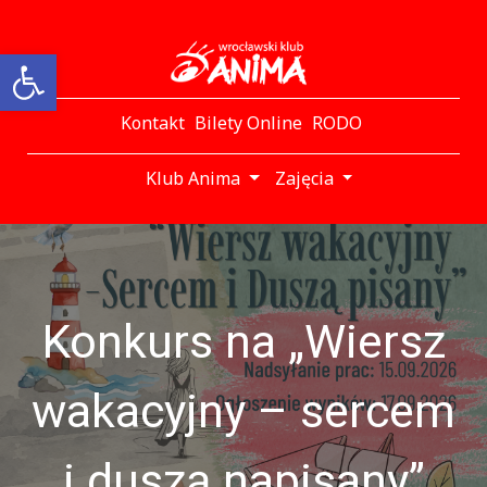
Otwórz pasek narzędzi
Kontakt
Bilety Online
RODO
Klub Anima
Zajęcia
Konkurs na „Wiersz
wakacyjny – sercem
i duszą napisany”