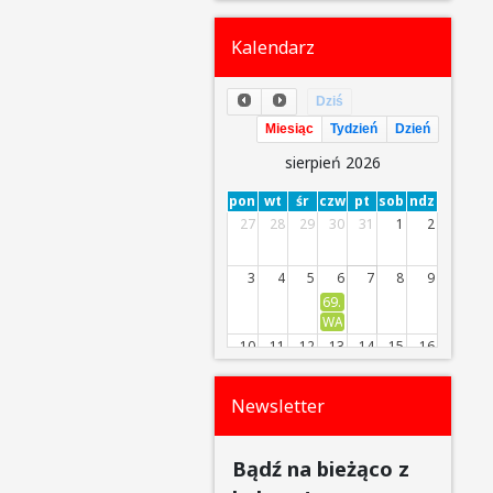
Kalendarz
Dziś
Miesiąc
Tydzień
Dzień
sierpień 2026
pon
wt
śr
czw
pt
sob
ndz
27
28
29
30
31
1
2
3
4
5
6
7
8
9
69. Numer gazetki osiedlo
WAKACYJNY PLENER Z ANIM
10
11
12
13
14
15
16
17
18
19
20
21
22
23
Newsletter
24
25
26
27
28
29
30
Bądź na bieżąco z