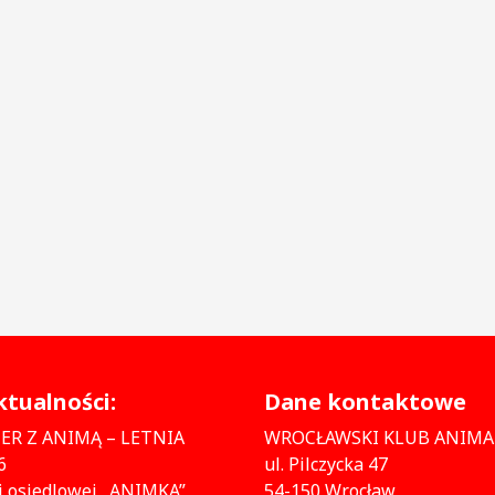
tualności:
Dane kontaktowe
ER Z ANIMĄ – LETNIA
WROCŁAWSKI KLUB ANIMA
6
ul. Pilczycka 47
i osiedlowej „ANIMKA”
54-150 Wrocław